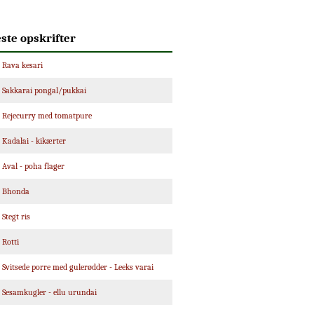
ste opskrifter
Rava kesari
Sakkarai pongal/pukkai
Rejecurry med tomatpure
Kadalai - kikærter
Aval - poha flager
Bhonda
Stegt ris
Rotti
Svitsede porre med gulerødder - Leeks varai
Sesamkugler - ellu urundai