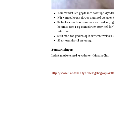
Kom vandet i en gryde med samtlige krydderie
Når vandet koger, skruer man ned og lader k
Så hældes mælken i sammen med sukker, og d
kommes teen i, og man skruer atter ned for bl
minutter.
Sluk man for gryden og lader teen trække i 2
Så er teen klar til servering!
Bemærkninger:
Indisk mælkete med krydderier - Masala Chai
http://www.ulandskab-fyn.dk/kogebog/opskrift