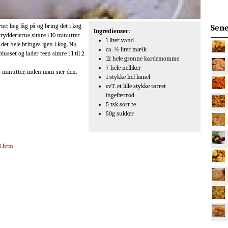
r, læg låg på og bring det i kog.
Sene
Ingredienser:
rydderierne simre i 10 minutter.
1 liter vand
et hele bringes igen i kog. Nu
ca. ½ liter mælk
usset og lader teen simre i 1 til 2
12 hele grønne kardemomme
7 hele nelliker
 minutter, inden man sier den.
1 stykke hel kanel
evT. et lille stykke tørret
ingefærrod
5 tsk sort te
50g sukker
5.htm