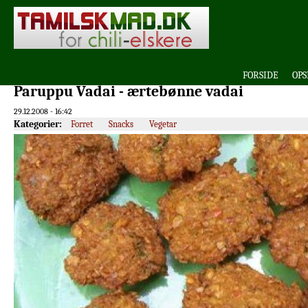
FORSIDE
OPS
Paruppu Vadai - ærtebønne vadai
29.12.2008 - 16:42
Kategorier:
Forret
Snacks
Vegetar