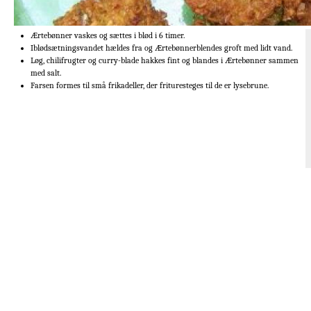
Ærtebønner vaskes og sættes i blød i 6 timer.
Iblødsætningsvandet hældes fra og Ærtebønnerblendes groft med lidt vand.
Løg, chilifrugter og curry-blade hakkes fint og blandes i Ærtebønner sammen
med salt.
Farsen formes til små frikadeller, der frituresteges til de er lysebrune.