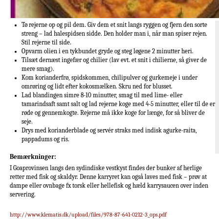
Tø rejerne op og pil dem. Giv dem et snit langs ryggen og fjern den sorte
streng – lad halespidsen sidde. Den holder man i, når man spiser rejen.
Stil rejerne til side.
Opvarm olien i en tykbundet gryde og steg løgene 2 minutter heri.
Tilsæt dernæst ingefær og chilier (lav evt. et snit i chilierne, så giver de
mere smag).
Kom korianderfrø, spidskommen, chilipulver og gurkemeje i under
omrøring og lidt efter kokosmælken. Skru ned for blusset.
Lad blandingen simre 8-10 minutter, smag til med lime- eller
tamarindsaft samt salt og lad rejerne koge med 4-5 minutter, eller til de er
røde og gennemkogte. Rejerne må ikke koge for længe, for så bliver de
seje.
Drys med korianderblade og servér straks med indisk agurke-raita,
pappadums og ris.
Bemærkninger:
I Goaprovinsen langs den sydindiske vestkyst findes der bunker af herlige
retter med fisk og skaldyr. Denne karryret kan også laves med fisk – prøv at
dampe eller ovnbage fx torsk eller hellefisk og hæld karrysaucen over inden
servering.
http://www.klematis.dk/upload/files/978-87-641-0212-3_ops.pdf