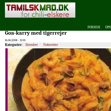
FORSIDE
OPS
Goa-karry med tigerrejer
16.06.2008 - 11:00
Kategorier:
Hovedret
Fiskeretter