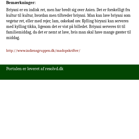
Bemærkninger:
Briyani er en indisk ret, men har bredt sig over Asien. Det er forskelligt fra
kultur til kultur, hvordan men tilbreder briyani. Man kan lave briyani som
vegetar ret, eller med rejer, lam, oskekød osv. Kylling biryani kan serveres
med kylling tikka, ligesom det er vist på billedet. Briyani serveres tit til
familiemiddag, da det er nemt at lave, hvis man skal have mange gæster til
middag.
http://www.indiensgruppen.dk/madopskrifter/
Portalen er leveret af
resolvd.dk