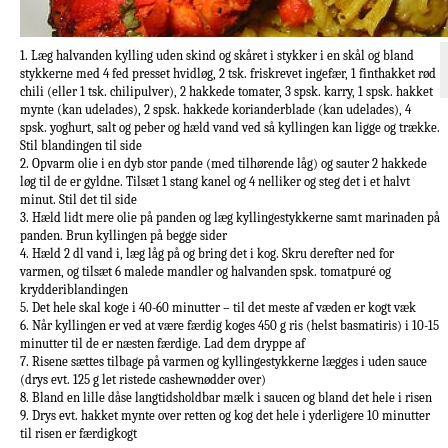
1. Læg halvanden kylling uden skind og skåret i stykker i en skål og bland
stykkerne med 4 fed presset hvidløg, 2 tsk. friskrevet ingefær, 1 finthakket rød
chili (eller 1 tsk. chilipulver), 2 hakkede tomater, 3 spsk. karry, 1 spsk. hakket
mynte (kan udelades), 2 spsk. hakkede korianderblade (kan udelades), 4
spsk. yoghurt, salt og peber og hæld vand ved så kyllingen kan ligge og trække.
Stil blandingen til side
2. Opvarm olie i en dyb stor pande (med tilhørende låg) og sauter 2 hakkede
løg til de er gyldne. Tilsæt 1 stang kanel og 4 nelliker og steg det i et halvt
minut. Stil det til side
3. Hæld lidt mere olie på panden og læg kyllingestykkerne samt marinaden på
panden. Brun kyllingen på begge sider
4. Hæld 2 dl vand i, læg låg på og bring det i kog. Skru derefter ned for
varmen, og tilsæt 6 malede mandler og halvanden spsk. tomatpuré og
krydderiblandingen
5. Det hele skal koge i 40-60 minutter – til det meste af væden er kogt væk
6. Når kyllingen er ved at være færdig koges 450 g ris (helst basmatiris) i 10-15
minutter til de er næsten færdige. Lad dem dryppe af
7. Risene sættes tilbage på varmen og kyllingestykkerne lægges i uden sauce
(drys evt. 125 g let ristede cashewnødder over)
8. Bland en lille dåse langtidsholdbar mælk i saucen og bland det hele i risen
9. Drys evt. hakket mynte over retten og kog det hele i yderligere 10 minutter
til risen er færdigkogt