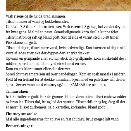
Vask risene og de hvide urad sammen.
Tilsæt masser af vand og bukkehornsfrø.
Udblød i 7-8 timer eller natten over. Vask risene 2-3 gange, lad vandet dryppe
fra hver gang. Mal til en pasta. Semuljelignende korn skulle kunne føles.
Tilsæt natron og salt og bland godt. Sæt til side et varmt sted i 8-10 timer.
Pisk skørosten godt.
Tilsæt til dejen, tilsæt mere vand, hvis nødvendigt. Konsistensen af dejen skal
være således at en ske der dyppes deri er tykt dækket.
Opvarm en jernpande eller en non-stick dyb grillpande. Kom en skefuld dej i
midten, spred den ud til en tynd cirkel med en ske.
Kom en tsk klaret smør eller olie derover.
Spred chutney smørelsen ud over pandekagen. Kom en spsk masala i midten.
Fold til en trekant for at dække masalaen. Fjern med en paletkniv når den er
sprød. Server varm med chutney og/eller SAMBAR (se nederst).
Til masalaen:
hak kartoflerne groft. Hak de grønne chilier. Varm olien, tilsæt cashewnødder
og brun let. Tilsæt dal, frø og lad det sprutte. Tilsæt chilier og løg. Steg til det
er mørt. Tilsæt gurkemeje, salt, kartofler, koriander. Bland godt.
Chutney smørelse:
Mal alle ingredienserne for at lave en fast chutney. Brug meget lidt vand.
Bemærkninger: