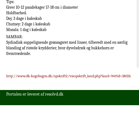
Tips:
Giver 10-12 pandekager 17-18 cm i diameter
Holdbarhed.
Dej: 3 dage i køleskab
Chutney: 2 dage i køleskab
Masala: 1 dag i køleskab
SAMBAR:
Sydindisk suppelignende grønsagsret med linser, tilberedt med en særlig
blanding af ristede krydderier, hvor dyvelsdræk og bukkehorn er
fremtrædende.
http://www.dk-kogebogen.dk/opskrift2/visopskrift_land.php?land=94&id=18026
Portalen er leveret af
resolvd.dk