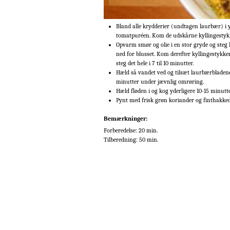
Bland alle krydderier (undtagen laurbær) 
tomatpuréen. Kom de udskårne kyllingestykk
Opvarm smør og olie i en stor gryde og steg l
ned for blusset. Kom derefter kyllingestyk
steg det hele i 7 til 10 minutter.
Hæld så vandet ved og tilsæt laurbærbladene
minutter under jævnlig omrøring.
Hæld fløden i og kog yderligere 10-15 minutte
Pynt med frisk grøn koriander og finthakked
Bemærkninger:
Forberedelse: 20 min.
Tilberedning: 50 min.