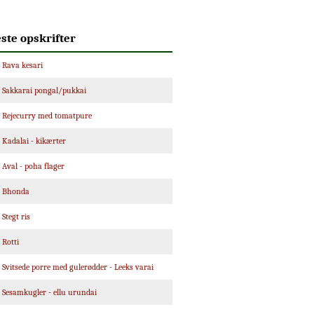
ste opskrifter
Rava kesari
Sakkarai pongal/pukkai
Rejecurry med tomatpure
Kadalai - kikærter
Aval - poha flager
Bhonda
Stegt ris
Rotti
Svitsede porre med gulerødder - Leeks varai
Sesamkugler - ellu urundai