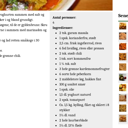
i yoghurten sammen med salt og
Sene
Antal personer:
er i og bland grundigt.
4
øgene, til de er gyldenbrune. Skru
Ingredienser:
kerne i sammen med marinaden og
2 tsk. garam masala
1 spsk. korianderfrø, stødt
 og lad retten småkoge i 30
2,5 cm. frisk ingefærrod, rives
6 fed hvidløg, rives eller presses
r.
2 tsk. stødt chili
e grønne chili.
1 tsk. sort kommenfrø
1 ¼ tsk. salt
3 hele grønne kardemommefrugter
6 sorte hele peberkorn
2 middelstore løg, hakkes fint
100 g usaltet smør
1 spsk. olie
1,5 dl. yoghurt naturel
2 spsk. tomatpuré
Ca. 1,5 kg. kylling, flået og skåret i 8
stykker
1½ dl. vand
2 hele laurbærblade
1½ dl. 13% fløde