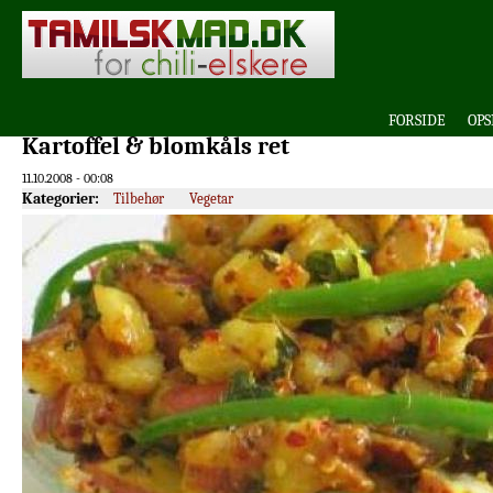
FORSIDE
OPS
Kartoffel & blomkåls ret
11.10.2008 - 00:08
Kategorier:
Tilbehør
Vegetar