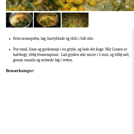
Svits sennepsfrø, løg, karryblade og chili i lidt olie.
Put vand, linse og gurkemeje i en gryde, og lade det koge. Når Linsen er
halvkogt, tilføj frossenspinat. Lad gryden står smire i 5 min, og tilføj salt,
garam masala og svitsede løg i retten.
Bemærkninger: