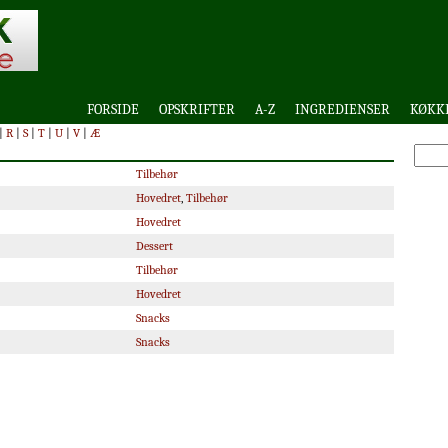
FORSIDE
OPSKRIFTER
A-Z
INGREDIENSER
KØKK
|
R
|
S
|
T
|
U
|
V
|
Æ
Tilbehør
Hovedret
,
Tilbehør
Hovedret
Dessert
Tilbehør
Hovedret
Snacks
Snacks