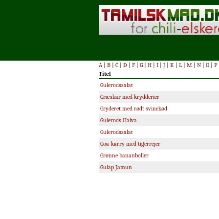
A
|
B
|
C
|
D
|
F
|
G
|
H
|
I
|
J
|
K
|
L
|
M
|
N
|
O
|
P
Titel
Gulerodssalat
Græskar med krydderier
Gryderet med rødt svinekød
Gulerods Halva
Gulerodssalat
Goa-karry med tigerrejer
Grønne bananboller
Gulap Jamun