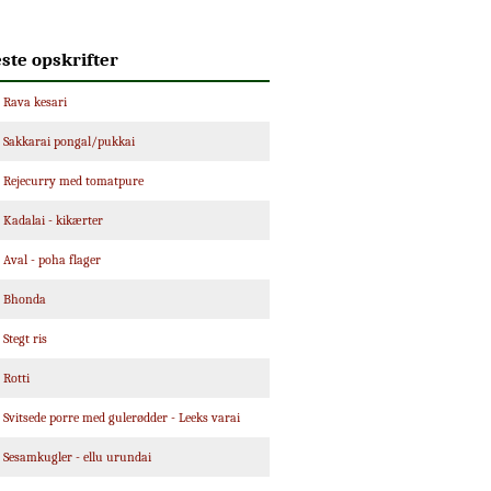
ste opskrifter
Rava kesari
Sakkarai pongal/pukkai
Rejecurry med tomatpure
Kadalai - kikærter
Aval - poha flager
Bhonda
Stegt ris
Rotti
Svitsede porre med gulerødder - Leeks varai
Sesamkugler - ellu urundai