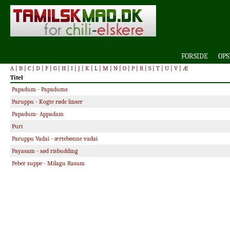
FORSIDE
OPS
A
|
B
|
C
|
D
|
F
|
G
|
H
|
I
|
J
|
K
|
L
|
M
|
N
|
O
|
P
|
R
|
S
|
T
|
U
|
V
|
Æ
Titel
Papadum - Papadums
Paruppu - Kogte røde linser
Papadum- Appadam
Puri
Paruppu Vadai - ærtebønne vadai
Payasam - sød risbudding
Peber suppe - Milagu Rasam