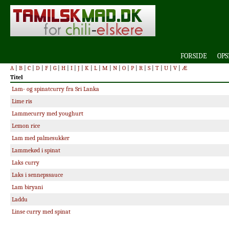
FORSIDE
OPS
A
|
B
|
C
|
D
|
F
|
G
|
H
|
I
|
J
|
K
|
L
|
M
|
N
|
O
|
P
|
R
|
S
|
T
|
U
|
V
|
Æ
Titel
Lam- og spinatcurry fra Sri Lanka
Lime ris
Lammecurry med youghurt
Lemon rice
Lam med palmesukker
Lammekød i spinat
Laks curry
Laks i sennepssauce
Lam biryani
Laddu
Linse curry med spinat