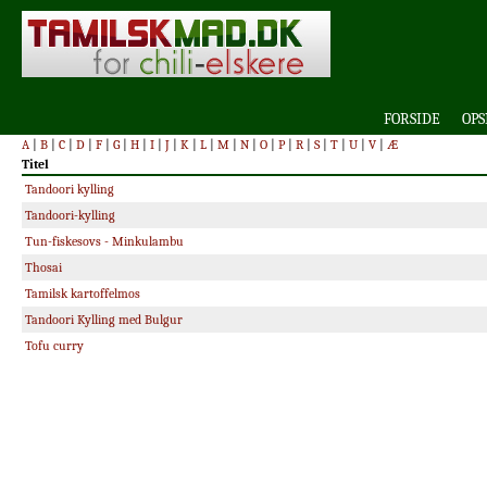
FORSIDE
OPS
A
|
B
|
C
|
D
|
F
|
G
|
H
|
I
|
J
|
K
|
L
|
M
|
N
|
O
|
P
|
R
|
S
|
T
|
U
|
V
|
Æ
Titel
Tandoori kylling
Tandoori-kylling
Tun-fiskesovs - Minkulambu
Thosai
Tamilsk kartoffelmos
Tandoori Kylling med Bulgur
Tofu curry